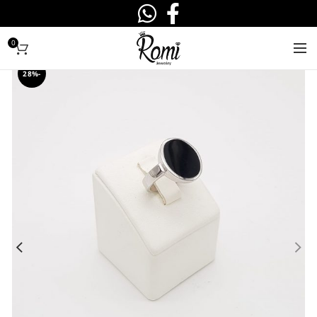
0
-28%