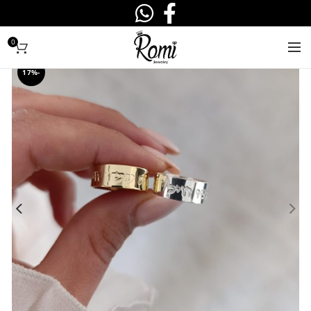
0
-17%