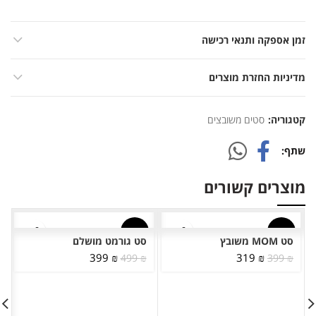
זמן אספקה ותנאי רכישה
מדיניות החזרת מוצרים
קטגוריה:
סטים משובצים
שתף
מוצרים קשורים
-20%
-20%
סט MOM משובץ
סט גורמט מושלם
המחיר
המחיר
המחיר
המחיר
399
₪
319
₪
499
₪
399
₪
אזל מ
המלאי
המקורי
הנוכחי
המקורי
הנוכחי
היה:
הוא:
היה:
הוא:
399 ₪.
499 ₪.
319 ₪.
399 ₪.