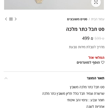
לחצו להגדלה
עמוד הבית
סטים משובצים
סט חבל כתר מלכה
המחיר
המחיר
499
₪
599
₪
המקורי
הנוכחי
מדריך לטבלת מידות טבעת
היה:
הוא:
499 ₪.
599 ₪.
המלאי אזל
הוסף למועדפים
תאור המוצר
סט חבל כתר מלכה משובץ
שרשרת וצמיד חבל כולל תליון משובץ כתר מלכה
חומר וצבע : ציפוי זהב איכותי
אחריות לשנה