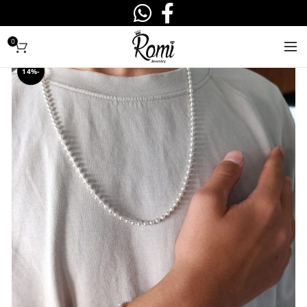
0
-14%