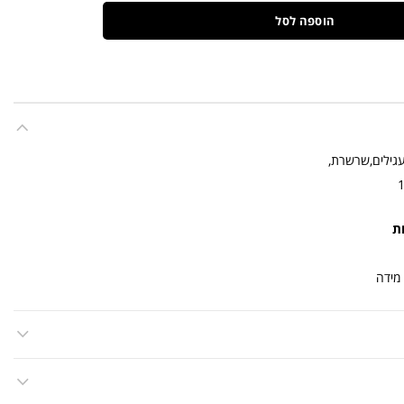
הוספה לסל
עגילים,שרשרת,
ת