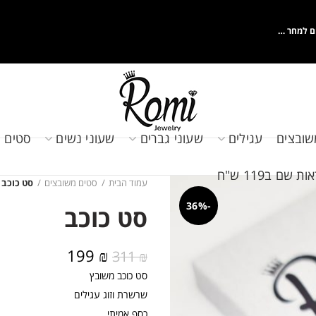
ם למחר …
שובצים
עגילים
שעוני גברים
שעוני נשים
סטים 
שם ב119 ש"ח
עמוד הבית
סטים משובצים
סט כוכב
-36%
סט כוכב
המחיר
המחיר
199
₪
311
₪
המקורי
הנוכחי
סט כוכב משובץ
היה:
הוא:
שרשרת וזוג עגילים
199 ₪.
311 ₪.
כסף אמיתי