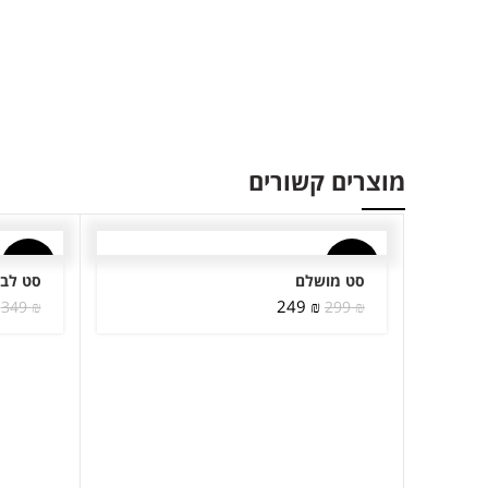
מוצרים קשורים
-14%
-17%
סט מושלם
סט לב 
המחיר
המחיר
249
₪
349
₪
299
₪
המקורי
הנוכחי
היה:
הוא:
249 ₪.
299 ₪.