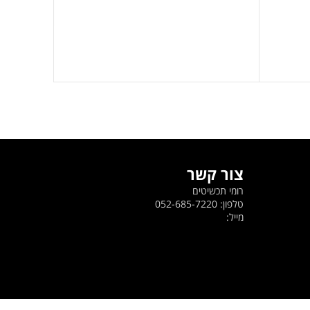
סט לב 
ה
399
₪
ה
ה
.
צור קשר
רומי תכשיטים
טלפון: 052-685-7220
מייל: