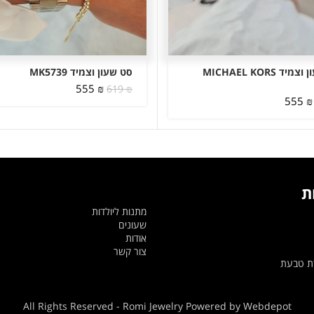
סט שעון וצמיד MICHAEL KORS
סט שעון וצמיד MK5739
המחיר
המחיר
555
₪
619
₪
המחיר
המחיר
₪
555
המקורי
הנוכחי
המקורי
הנוכחי
היה:
הוא:
היה:
הוא:
555 ₪.
619 ₪.
555 ₪.
699 ₪.
ת
מתנות ליולדות
שעונים
אודות
צור קשר
דת טבעת
All Rights Reserved - Romi Jewelry Powered by Webdepot