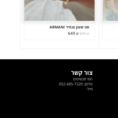
סט שעון וצמיד ARMANI
המחיר
המחיר
649
₪
699
₪
המקורי
הנוכחי
היה:
הוא:
649 ₪.
699 ₪.
צור קשר
רומי תכשיטים
טלפון: 052-685-7220
מייל: