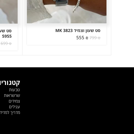
סט שעון וצמיד MK 3823
5955
המחיר
המחיר
555
₪
799
₪
המקורי
הנוכחי
699
₪
היה:
הוא:
555 ₪.
799 ₪.
קטגוריו
טבעות
שרשראות
צמידים
עגילים
מדריך למדי