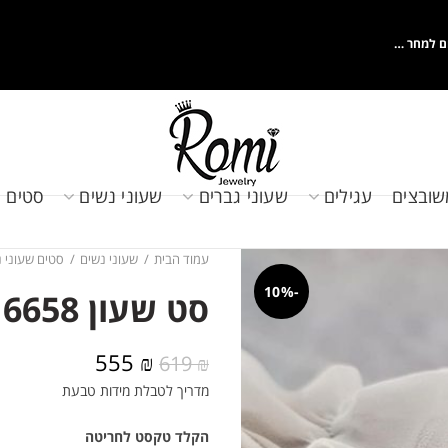
ם למחר …
שובצים
עגילים
שעוני גברים
שעוני נשים
סטים 
עמוד הבית
שעוני נשים
סטים שעוני 
-10%
סט שעון MK 6658 וצמיד
המחיר
המחיר
555
₪
619
₪
המקורי
הנוכחי
מדריך לטבלת מידות טבעת
היה:
הוא:
555 ₪.
619 ₪.
הקלד טקסט לחריטה