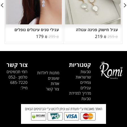
עגיל חישוק פנינה עגולה
עגילי טניס עיגולים נופלים
המחיר
המחיר
המחיר
המחיר
179
₪
219
₪
299
₪
259
₪
המקורי
הנוכחי
המקורי
הנוכחי
היה:
הוא:
היה:
הוא:
179 ₪.
299 ₪.
219 ₪.
259 ₪.
קטגוריות
צור קשר
טבעות
רומי תכשיטים
מתנות ליולדות
שרשראות
טלפון: 052-
שעונים
צמידים
685-7220
אודות
עגילים
מייל:
צור קשר
מדריך למדידת
טבעת