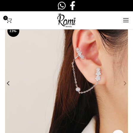
0
-23%