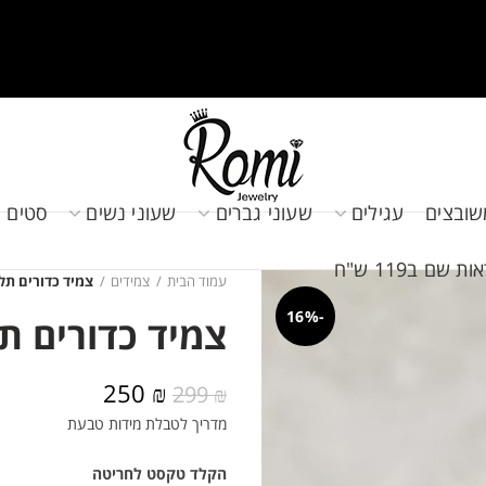
שובצים
עגילים
שעוני גברים
שעוני נשים
סטים 
שם ב119 ש"ח
עמוד הבית
צמידים
צמיד כדורים תל
-16%
צמיד כדורים ת
המחיר
המחיר
250
₪
299
₪
המקורי
הנוכחי
מדריך לטבלת מידות טבעת
היה:
הוא:
250 ₪.
299 ₪.
הקלד טקסט לחריטה