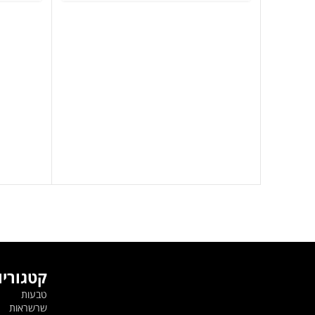
היה:
הוא:
219 ₪.
299 ₪.
קטגוריו
טבעות
שרשראות