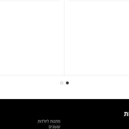
היה:
הוא:
היה:
הוא:
329 ₪.
399 ₪.
349 ₪.
399 ₪.
ת
מתנות ליולדות
שעונים