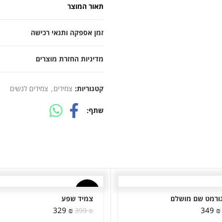
תאור המוצר
זמן אספקה ותנאי רכישה
מדיניות החזרת מוצרים
קטגוריות:
צמידים
,
צמידים לנשים
שתף
-18%
ורמט שם מושלם
צמיד שפע
המחיר
המחיר
המחיר
המחיר
329
₪
349
₪
399
₪
המקורי
הנוכחי
המקורי
הנוכחי