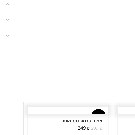
-23%
-17%
צמיד גורמט כתר ואות
המחיר
המחיר
249
₪
299
₪
המקורי
הנוכחי