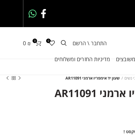
0
0
התחבר \ הרשם
₪
0
משובצים
מדיניות החזרים ומשלוחים
י נשים
שעון יד אימפריו ארמני AR11091
ני AR11091
קסט !