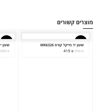
מוצרים קשורים
-30%
-30%
שעון יד מייקל קורס MK6326
שעון יד 
המחיר
המחיר
419
₪
599
₪
599
₪
המקורי
הנוכחי
היה:
הוא:
419 ₪.
599 ₪.