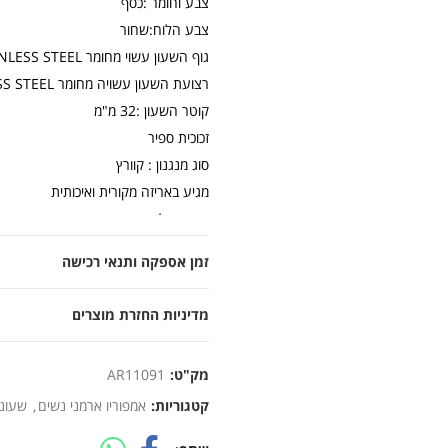
צבע וחומר :כסף
צבע הלוח:שחור
גוף השעון עשוי מחומר STAINLESS STEEL פלדת אל חלד
רצועת השעון עשויה מחומר STAINLESS STEEL פלדת אל חלד
קוטר השעון :32 מ"מ
זכוכית ספיר
סוג מנגנון : קוורץ
מגיע באריזה מקורית ואיכותית
אחריות לשנה
זמן אספקה ותנאי רכישה
מדיניות החזרת מוצרים
מק"ט:
AR11091
קטגוריות:
אמפוריו ארמני נשים
,
שעוני