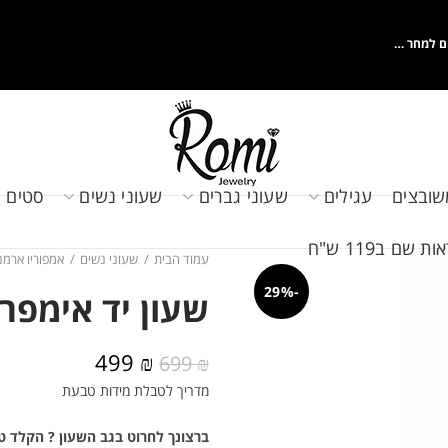
ם למחר …
שובצים
עגילים
שעוני גברים
שעוני נשים
סטים 
שם ב119 ש"ח
עמוד הבית
שעוני נשים
אמפוריו ארמנ
-29%
שעון יד אימפריו ארמ
המחיר
המחיר
499
₪
699
₪
המקורי
הנוכחי
מדריך לטבלת מידות טבעת
היה:
הוא:
499 ₪.
699 ₪.
ברצונך לחרוט בגב השעון ? הקלד ט