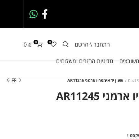
0
0
התחבר \ הרשם
₪
0
משובצים
מדיניות החזרים ומשלוחים
י נשים
שעון יד אימפריו ארמני AR11245
ני AR11245
קסט !