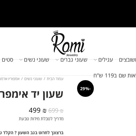
שובצים
עגילים
שעוני גברים
שעוני נשים
סטים 
שם ב119 ש"ח
עמוד הבית
שעוני נשים
אמפוריו ארמנ
-29%
שעון יד אימפריו ארמ
המחיר
המחיר
499
₪
699
₪
המקורי
הנוכחי
מדריך לטבלת מידות טבעת
היה:
הוא:
499 ₪.
699 ₪.
ברצונך לחרוט בגב השעון ? הקלד ט