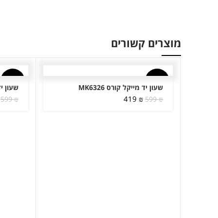
מוצרים קשורים
-30%
-30%
שעון יד מייקל קורס MK6326
שעון יד 
המחיר
המחיר
419
₪
599
₪
599
₪
המקורי
הנוכחי
היה:
הוא:
419 ₪.
599 ₪.