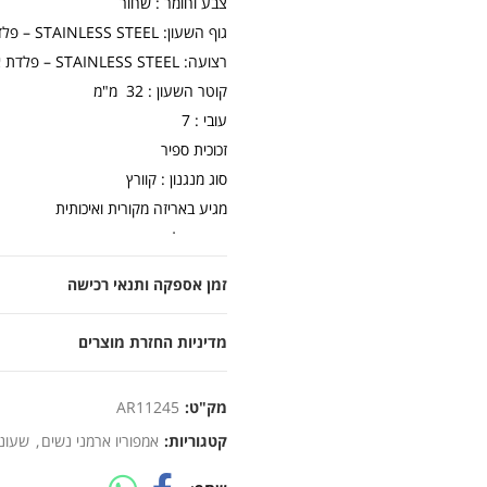
צבע וחומר : שחור
גוף השעון: STAINLESS STEEL – פלדת אל חלד
רצועה: STAINLESS STEEL – פלדת אל חלד
קוטר השעון : 32 מ"מ
עובי : 7
זכוכית ספיר
סוג מנגנון : קוורץ
מגיע באריזה מקורית ואיכותית
אחריות לשנה
זמן אספקה ותנאי רכישה
מדיניות החזרת מוצרים
מק"ט:
AR11245
קטגוריות:
אמפוריו ארמני נשים
,
שעוני