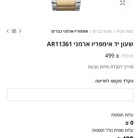
לחצו להגדלה
עמוד הבית
שעוני גברים
אמפוריו ארמני גברים
שעון יד אימפריו ארמני AR11361
המחיר
המחיר
499
₪
799
₪
המקורי
הנוכחי
מדריך לטבלת מידות טבעת
היה:
הוא:
499 ₪.
799 ₪.
הקלד טקסט לחריטה
עלות תוספות
0 ₪
עלות סופית כולל תוספות