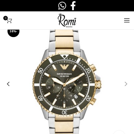
0
-38%