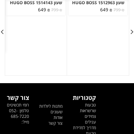
שעון HUGO BOSS 1512963
שעון HUGO BOSS 1514143
המחיר
המחיר
המחיר
המחיר
649
₪
649
₪
799
₪
799
₪
המקורי
הנוכחי
המקורי
הנוכחי
היה:
הוא:
היה:
הוא:
649 ₪.
799 ₪.
649 ₪.
799 ₪.
קטגוריות
צור קשר
טבעות
רומי תכשיטים
מתנות ליולדות
שרשראות
טלפון: 052-
שעונים
צמידים
685-7220
אודות
עגילים
מייל:
צור קשר
מדריך למדידת
טבעת