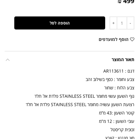
499 ₪
כמות
הוספה לסל
הוסף למועדפים
תאור המוצר
דגם : AR113611
צבע וחומר : כסף בשילוב זהב
צבע הלוח : שחור
גוף השעון עשוי מחומר STAINLESS STEEL פלדת אל חלד
רצועת השעון עשויה מחומר STAINLESS STEEL פלדת אל חלד
קוטר השעון :43 מ”מ
עובי השעון : 12 מ"מ
זכוכית קריסטל
סוג מנגנון : קוורץ