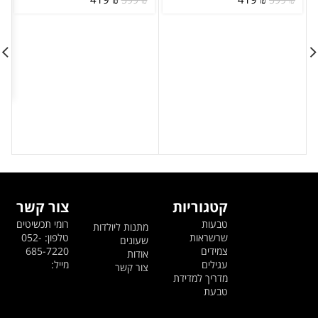
המקורי
הנוכחי
המקורי
הנוכחי
היה:
הוא:
היה:
הוא:
419 ₪.
599 ₪.
419 ₪.
599 ₪.
קטגוריות
צור קשר
טבעות
רומי תכשיטים
מתנות ליולדות
שרשראות
טלפון: 052-
שעונים
צמידים
685-7220
אודות
עגילים
מייל:
צור קשר
מדריך למדידת
טבעת