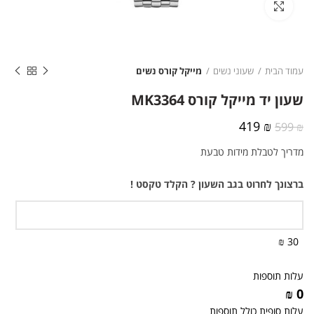
לחצו להגדלה
עמוד הבית
שעוני נשים
מייקל קורס נשים
שעון יד מייקל קורס MK3364
המחיר
המחיר
419
₪
599
₪
המקורי
הנוכחי
מדריך לטבלת מידות טבעת
היה:
הוא:
419 ₪.
599 ₪.
ברצונך לחרוט בגב השעון ? הקלד טקסט !
30 ₪
עלות תוספות
0 ₪
עלות סופית כולל תוספות