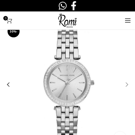
0
-30%