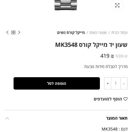
לחצו להגדלה
עמוד הבית
שעוני נשים
מייקל קורס נשים
שעון יד מייקל קורס MK3548
המחיר
המחיר
419
₪
599
₪
המקורי
הנוכחי
מדריך לטבלת מידות טבעת
היה:
הוא:
419 ₪.
599 ₪.
כמות
הוספה לסל
הוסף למועדפים
תאור המוצר
דגם : MK3548