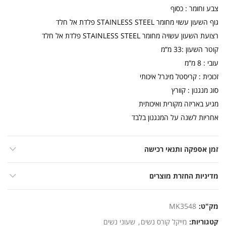
צבע וחומר : כסוף
גוף השעון עשוי מחומר STAINLESS STEEL פלדת אל חלד
רצועת השעון עשויה מחומר STAINLESS STEEL פלדת אל חלד
קוטר השעון :33 מ”מ
עובי : 8 מ”מ
זכוכית : קריסטל מינרל איכותי
סוג מנגנון : קוורץ
מגיע באריזה מקורית ואיכותית
אחריות לשנה על המנגנון בלבד
זמן אספקה ותנאי רכישה
מדיניות החזרת מוצרים
מק"ט:
MK3548
קטגוריות:
מייקל קורס נשים
,
שעוני נשים