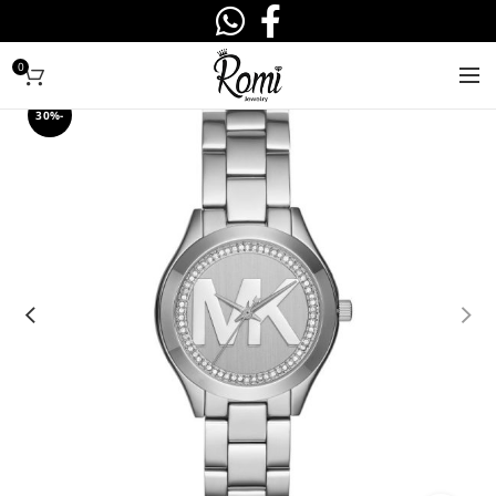
0
-30%