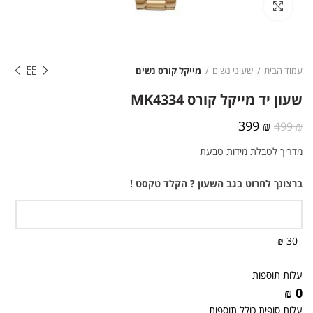
לחצו להגדלה
עמוד הבית
שעוני נשים
מייקל קורס נשים
שעון יד מייקל קורס MK4334
המחיר
המחיר
399
₪
499
₪
המקורי
הנוכחי
מדריך לטבלת מידות טבעת
היה:
הוא:
399 ₪.
499 ₪.
ברצונך לחרוט בגב השעון ? הקלד טקסט !
30 ₪
עלות תוספות
0 ₪
עלות סופית כולל תוספות