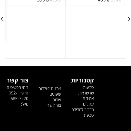
המקורי
הנוכחי
המקורי
הנוכחי
היה:
הוא:
היה:
הוא:
399 ₪.
499 ₪.
499 ₪.
599 ₪.
קטגוריות
צור קשר
טבעות
רומי תכשיטים
מתנות ליולדות
שרשראות
טלפון: 052-
שעונים
צמידים
685-7220
אודות
עגילים
מייל:
צור קשר
מדריך למדידת
טבעת