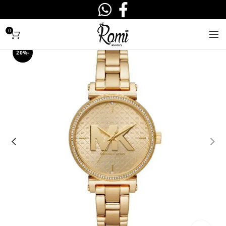
0
-20%