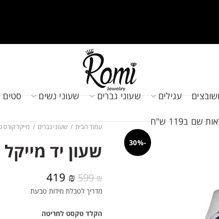
שובצים
עגילים
שעוני גברים
שעוני נשים
סטים 
שם ב119 ש"ח
עמוד הבית
שעוני גברים
מייקל קורס ג
-30%
שעון יד מייקל קורס 
המחיר
המחיר
419
₪
599
₪
המקורי
הנוכחי
מדריך לטבלת מידות טבעת
היה:
הוא:
419 ₪.
599 ₪.
הקלד טקסט לחריטה