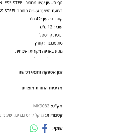
גוף השעון עשוי מחומר STAINLESS STEEL פלדת אל חלד
רצועת השעון עשויה מחומר STAINLESS STEEL פלדת אל חלד
קוטר השעון :42 מ”מ
עובי : 12 מ”מ
זכוכית קריסטל
סוג מנגנון : קוורץ
מגיע באריזה מקורית ואיכותית
אחריות לשנה על מנגנון השעון
זמן אספקה ותנאי רכישה
מדיניות החזרת מוצרים
מק"ט:
MK9082
קטגוריות:
מייקל קורס גברים
,
שעוני ג
שתף