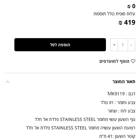
0 ₪
עלות סופית כולל תוספות
419 ₪
כמות
הוספה לסל
הוסף למועדפים
תאור המוצר
M
דגם :
K9119
צבע וחומר : רוז גולד
צבע לוח : שחור
גוף השעון עשוי מחומר STAINLESS STEEL פלדת אל חלד
רצועת השעון עשויה מחומר STAINLESS STEEL פלדת אל חלד
קוטר השעון :41 מ"מ