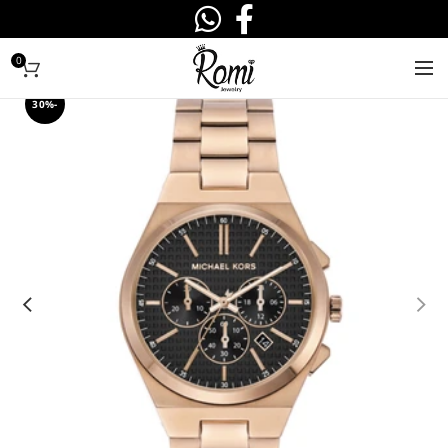
0
-30%