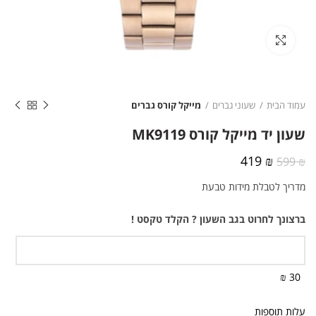
לחצו להגדלה
עמוד הבית
שעוני גברים
מייקל קורס גברים
שעון יד מייקל קורס MK9119
המחיר
המחיר
419
₪
599
₪
המקורי
הנוכחי
מדריך לטבלת מידות טבעת
היה:
הוא:
419 ₪.
599 ₪.
ברצונך לחרוט בגב השעון ? הקלד טקסט !
30 ₪
עלות תוספות