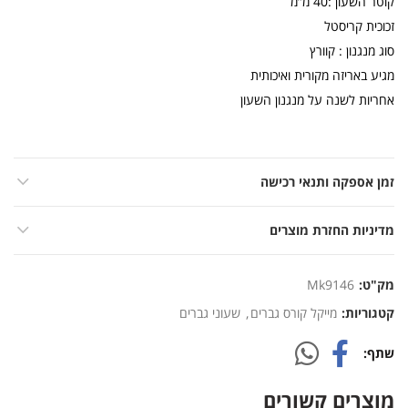
קוטר השעון :40 מ”מ
זכוכית קריסטל
סוג מנגנון : קוורץ
מגיע באריזה מקורית ואיכותית
אחריות לשנה על מנגנון השעון
זמן אספקה ותנאי רכישה
מדיניות החזרת מוצרים
מק"ט:
Mk9146
קטגוריות:
מייקל קורס גברים
,
שעוני גברים
שתף
מוצרים קשורים