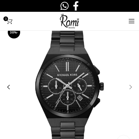
0
-30%