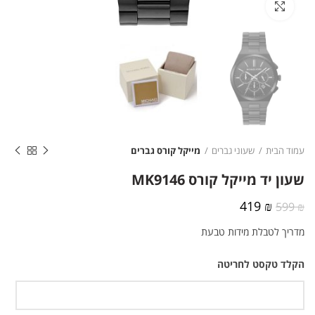
לחצו להגדלה
עמוד הבית
שעוני גברים
מייקל קורס גברים
שעון יד מייקל קורס MK9146
המחיר
המחיר
419
₪
599
₪
המקורי
הנוכחי
מדריך לטבלת מידות טבעת
היה:
הוא:
419 ₪.
599 ₪.
הקלד טקסט לחריטה