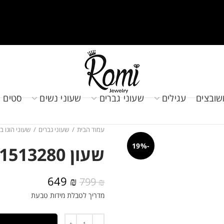
שובצים
עגילים
שעוני גברים
שעוני נשים
סטים 
עמוד הבית
שעוני גברים
שעוני הוגו ב
-19%
שעון HUGO BOSS 1513280
המחיר
המחיר
649
₪
799
₪
המקורי
הנוכחי
מדריך לטבלת מידות טבעת
היה:
הוא:
649 ₪.
799 ₪.
כמות