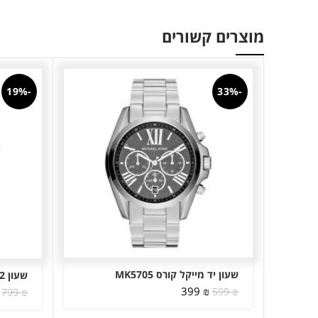
מוצרים קשורים
-19%
-33%
שעון יד מייקל קורס MK5705
שעון HUGO BOSS 1513282
המחיר
המחיר
399
₪
599
₪
799
₪
המקורי
הנוכחי
היה:
הוא: