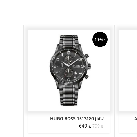
-19%
שעון HUGO BOSS 1513180
המחיר
המחיר
649
₪
799
₪
המקורי
הנוכחי