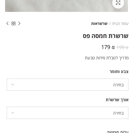
לחצו להגדלה
עמוד הבית
שרשראות
שרשרת חמסה פס
המחיר
המחיר
179
₪
199
₪
המקורי
הנוכחי
מדריך לטבלת מידות טבעת
היה:
הוא:
179 ₪.
199 ₪.
צבע וחומר
אורך שרשרת
עלות תוספות