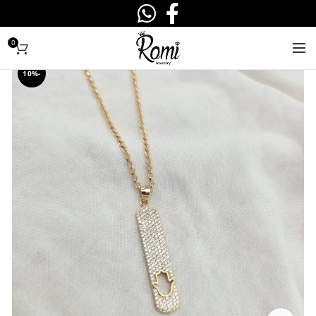
0
-10%