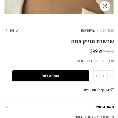
לחצו להגדלה
עמוד הבית
שרשראות
שרשרת סנייק צמה
המחיר
המחיר
399
₪
499
₪
המקורי
הנוכחי
מדריך לטבלת מידות טבעת
היה:
הוא:
399 ₪.
499 ₪.
כמות
הוספה לסל
הוסף למועדפים
תאור המוצר
שרשרת סנייק צמה מהממת