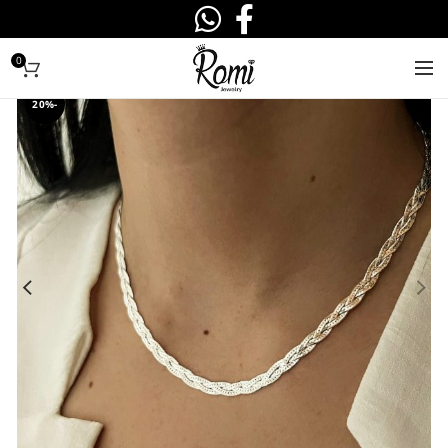
0
-20%