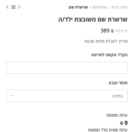
עמוד הבית
שרשראות
שרשרת שם
שרשרת שם משובצת ילד/ה
המחיר
המחיר
389
₪
419
₪
המקורי
הנוכחי
מדריך לטבלת מידות טבעת
היה:
הוא:
389 ₪.
419 ₪.
הקלד טקסט לחריטה
חומר וצבע
עלות תוספות
0 ₪
עלות סופית כולל תוספות