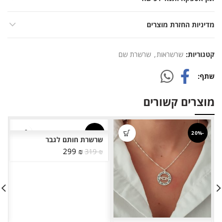
מדיניות החזרת מוצרים
קטגוריות:
שרשראות
,
שרשרת שם
שתף
מוצרים קשורים
-6%
-20%
שרשרת חותם לגבר
המחיר
המחיר
299
₪
319
₪
המקורי
הנוכחי
היה:
הוא:
299 ₪.
319 ₪.