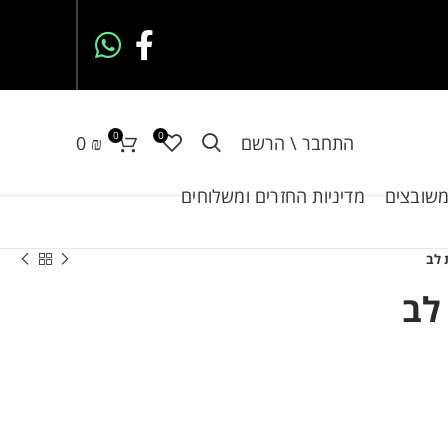
0
0
התחבר \ הרשם
₪
0
משובצים
מדיניות החזרים ומשלוחים
לב
לב