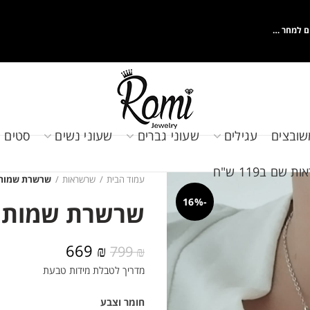
ם למחר …
שובצים
עגילים
שעוני גברים
שעוני נשים
סטים 
שם ב119 ש"ח
עמוד הבית
שרשראות
שרשרת שמות 
-16%
שרשרת שמות 
המחיר
המחיר
669
₪
799
₪
המקורי
הנוכחי
מדריך לטבלת מידות טבעת
היה:
הוא:
669 ₪.
799 ₪.
חומר וצבע