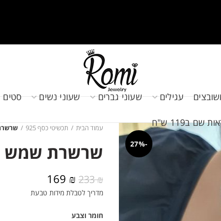
שובצים
עגילים
שעוני גברים
שעוני נשים
סטים 
שם ב119 ש"ח
עמוד הבית
תכשיטי כסף 925
שרשרת
-27%
שרשרת שמש מ
המחיר
המחיר
169
₪
233
₪
המקורי
הנוכחי
מדריך לטבלת מידות טבעת
היה:
הוא:
169 ₪.
233 ₪.
חומר וצבע