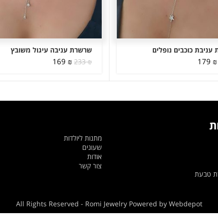
עניבת כוכבים נופלים
שרשרת עניבה עיגול משובץ
המחיר
המחיר
המחיר
המחיר
169
₪
179
₪
233
₪
המקורי
הנוכחי
המקורי
הנוכחי
היה:
הוא:
היה:
הוא:
169 ₪.
233 ₪.
179 ₪.
233 ₪.
ת
מתנות ליולדות
שעונים
אודות
צור קשר
דת טבעת
All Rights Reserved - Romi Jewelry Powered by Webdepot