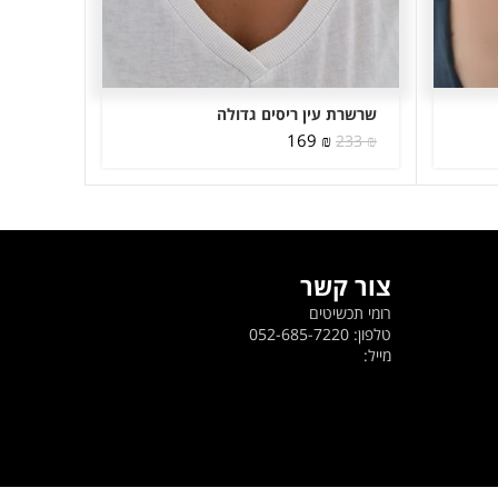
שרשרת עין ריסים גדולה
המחיר
המחיר
169
₪
233
₪
המקורי
הנוכחי
היה:
הוא:
169 ₪.
233 ₪.
צור קשר
רומי תכשיטים
טלפון: 052-685-7220
מייל: