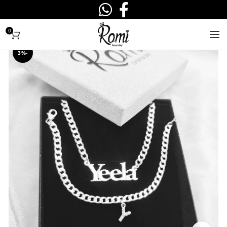
0
-3%