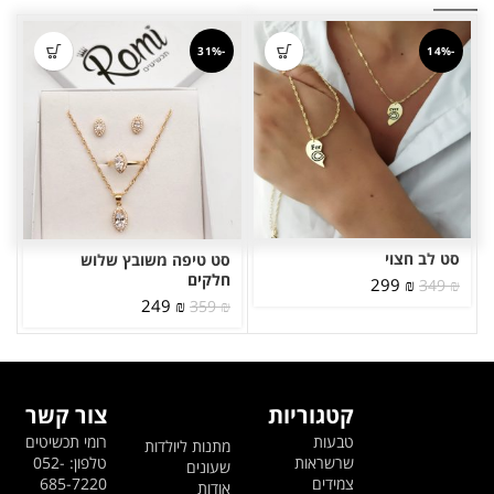
-31%
-14%
סט לב חצוי
סט טיפה משובץ שלוש
חלקים
המחיר
המחיר
299
₪
349
₪
המקורי
הנוכחי
המחיר
המחיר
249
₪
359
₪
היה:
הוא:
המקורי
הנוכחי
349 ₪.
299 ₪.
היה:
הוא:
249 ₪.
359 ₪.
קטגוריות
צור קשר
טבעות
רומי תכשיטים
מתנות ליולדות
שרשראות
טלפון: 052-
שעונים
צמידים
685-7220
אודות