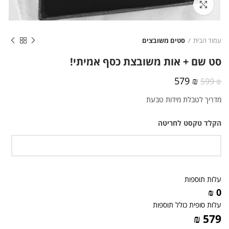
לחצו להגדלה
עמוד הבית
סטים משובצים
סט שם + אות משובצת כסף אמיתי!
המחיר
המחיר
579
₪
599
₪
המקורי
הנוכחי
מדריך לטבלת מידות טבעת
היה:
הוא:
579 ₪.
599 ₪.
הקלד טקסט לחריטה
עלות תוספות
0 ₪
עלות סופית כולל תוספות
579 ₪