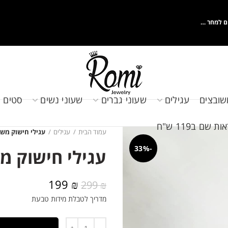
ם למחר …
שובצים
עגילים
שעוני גברים
שעוני נשים
סטים 
שם ב119 ש"ח
עמוד הבית
עגילים
עגילי חישוק משו
-33%
עגילי חישוק מ
המחיר
המחיר
199
₪
299
₪
המקורי
הנוכחי
מדריך לטבלת מידות טבעת
היה:
הוא:
199 ₪.
299 ₪.
כמות