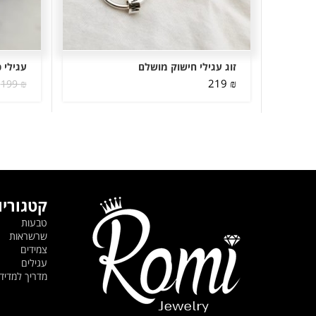
זוג עגילי חישוק מושלם
עגילי 
219
₪
199
₪
קטגוריו
טבעות
שרשראות
צמידים
עגילים
מדריך למדי