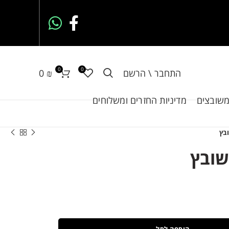
0
0
התחבר \ הרשם
₪
0
משובצים
מדיניות החזרים ומשלוחים
בץ
שובץ