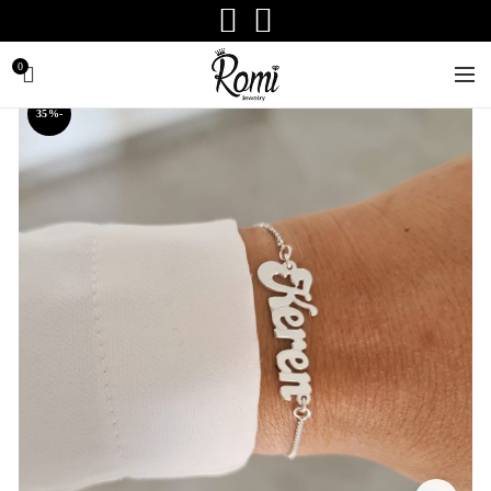
0
-35%