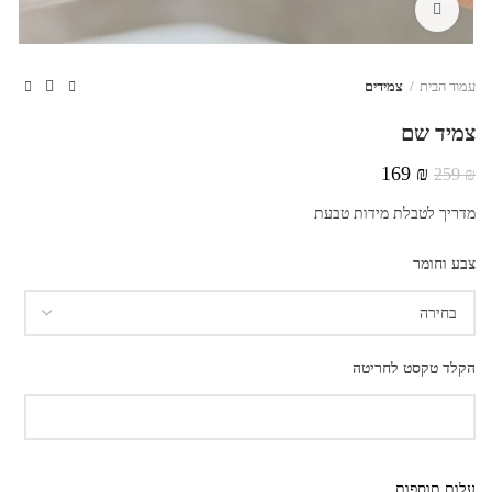
לחצו להגדלה
עמוד הבית
צמידים
צמיד שם
המחיר
המחיר
169
₪
259
₪
המקורי
הנוכחי
מדריך לטבלת מידות טבעת
היה:
הוא:
169 ₪.
259 ₪.
צבע וחומר
הקלד טקסט לחריטה
עלות תוספות