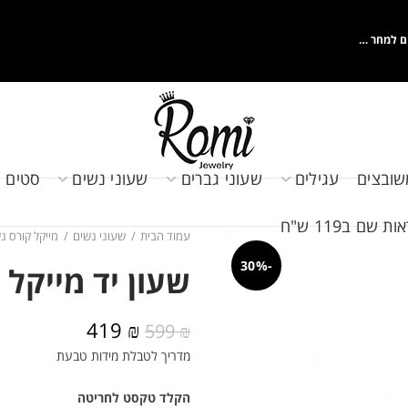
ם למחר …
שובצים
עגילים
שעוני גברים
שעוני נשים
סטים 
שם ב119 ש"ח
עמוד הבית
שעוני נשים
מייקל קורס נ
-30%
שעון יד מייקל קורס 
המחיר
המחיר
419
₪
599
₪
המקורי
הנוכחי
מדריך לטבלת מידות טבעת
היה:
הוא:
419 ₪.
599 ₪.
הקלד טקסט לחריטה