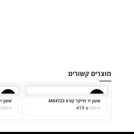
מוצרים קשורים
-30%
-30%
שעון יד מייקל קורס MK4723
שעון יד מ
המחיר
המחיר
419
₪
599
₪
599
₪
המקורי
הנוכחי
היה:
הוא:
419 ₪.
599 ₪.