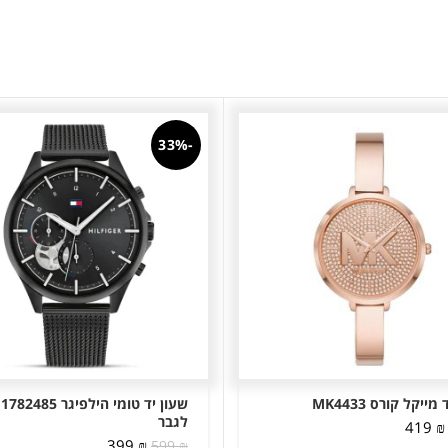
-33%
מייקל קורס MK4433
שעון יד טומי הילפיגר 85
לגבר
המחיר
המחיר
419
₪
המחיר
המחיר
המקורי
הנוכחי
₪
399
599
₪