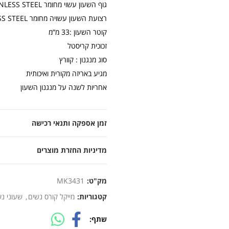
גוף השעון עשוי מחומר STAINLESS STEEL פלדת אל חלד
רצועת השעון עשויה מחומר STAINLESS STEEL פלדת אל חלד
קוטר השעון :33 מ”מ
זכוכית קריסטל
סוג מנגנון : קוורץ
מגיע באריזה מקורית ואיכותית
אחריות לשנה על מנגנון השעון
זמן אספקה ותנאי רכישה
מדיניות החזרת מוצרים
מק"ט:
MK3431
קטגוריות:
מייקל קורס נשים
,
שעוני נ
שתף