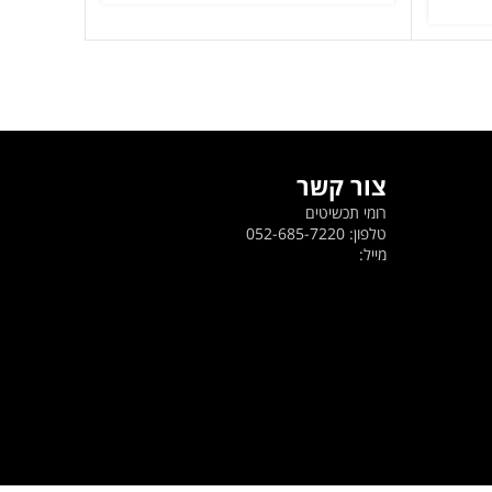
היה:
הוא:
ה
.
419 ₪.
599 ₪.
צור קשר
רומי תכשיטים
טלפון: 052-685-7220
מייל: