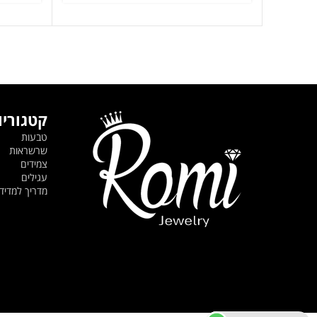
היה:
הוא:
419 ₪.
599 ₪.
קטגוריו
טבעות
שרשראות
צמידים
עגילים
מדריך למדי