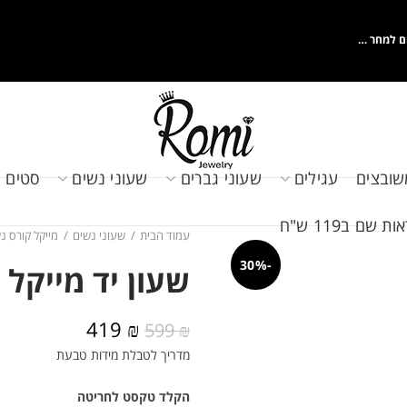
ם למחר …
שובצים
עגילים
שעוני גברים
שעוני נשים
סטים 
שם ב119 ש"ח
עמוד הבית
שעוני נשים
מייקל קורס נ
-30%
שעון יד מייקל קורס 
המחיר
המחיר
419
₪
599
₪
המקורי
הנוכחי
מדריך לטבלת מידות טבעת
היה:
הוא:
419 ₪.
599 ₪.
הקלד טקסט לחריטה