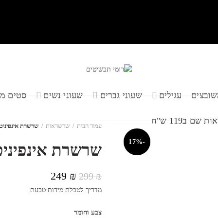
שובצים
עגילים
שעוני גברים
שעוני נשים
סטים מש
שם ב119 ש"ח
עמוד הבית
שרשראות
שרשרת אינפיניט
-17%
שרשרת אינפיניט
המחיר
המחיר
249
₪
299
₪
המקורי
הנוכחי
מדריך לטבלת מידות טבעת
היה:
הוא:
249 ₪.
299 ₪.
צבע וחומר