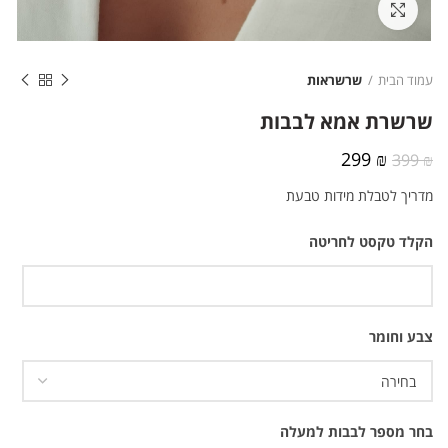
לחצו להגדלה
עמוד הבית
שרשראות
שרשרת אמא לבבות
המחיר
המחיר
299
₪
399
₪
המקורי
הנוכחי
מדריך לטבלת מידות טבעת
היה:
הוא:
299 ₪.
399 ₪.
הקלד טקסט לחריטה
צבע וחומר
בחר מספר לבבות למעלה