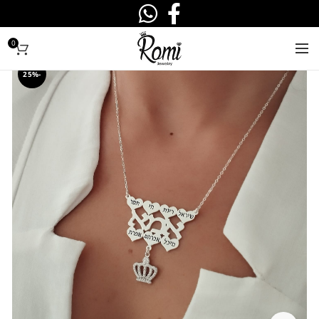
0
-25%