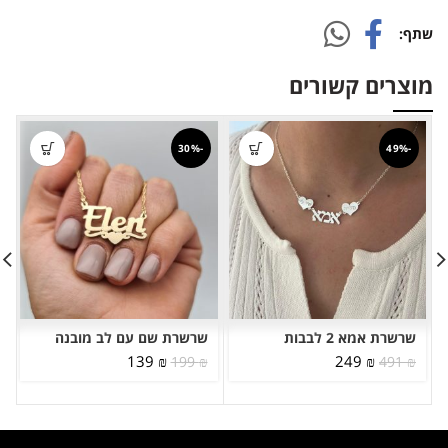
שתף
מוצרים קשורים
-30%
-49%
שרשרת אמא 2 לבבות
שרשרת שם עם לב מובנה
המחיר
המחיר
המחיר
המחיר
139
₪
249
₪
199
₪
491
₪
המקורי
הנוכחי
המקורי
הנוכחי
היה:
הוא:
היה:
הוא:
139 ₪.
199 ₪.
249 ₪.
491 ₪.