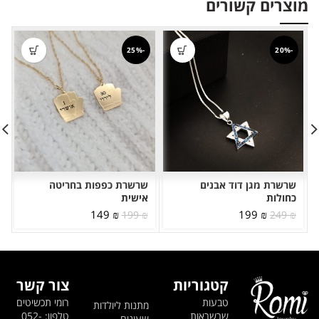
מוצרים קשורים
-25%
-20%
שרשרת מגן דוד אבנים
שרשרת כפפות בחריטה
כחולות
אישית
המחיר
המחיר
המחיר
המחיר
149
₪
199
₪
199
₪
249
₪
המקורי
הנוכחי
המקורי
הנוכחי
היה:
הוא:
היה:
הוא:
149 ₪.
199 ₪.
199 ₪.
249 ₪.
קטגוריות
צור קשר
טבעות
רומי תכשיטים
מתנות ליולדות
שרשראות
טלפון: 052-
שעונים