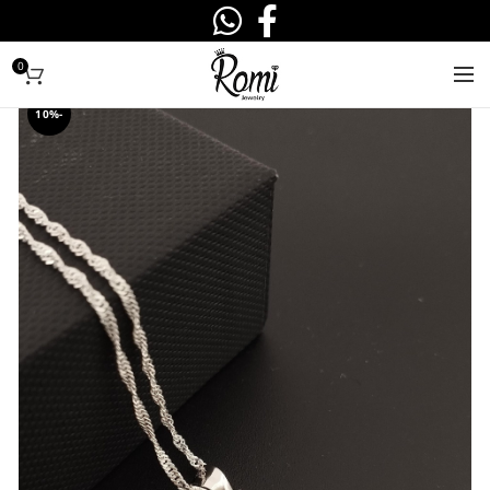
0
-10%