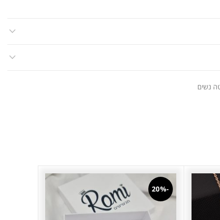
ה נשים
-13%
-20%