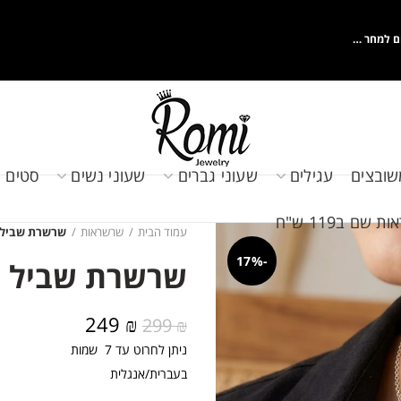
ם למחר …
שובצים
עגילים
שעוני גברים
שעוני נשים
סטים 
שם ב119 ש"ח
עמוד הבית
שרשראות
שרשרת שביל 
-17%
שרשרת שביל 
המחיר
המחיר
249
₪
299
₪
המקורי
הנוכחי
ניתן לחרוט עד 7 שמות
היה:
הוא:
בעברית/אנגלית
249 ₪.
299 ₪.