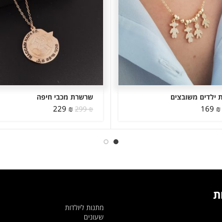
ילדים משובצים
שרשרת מכבי חיפה
המחיר
המחיר
המחיר
המחיר
229
₪
169
₪
299
₪
המקורי
הנוכחי
המקורי
הנוכחי
היה:
הוא:
היה:
הוא:
229 ₪.
299 ₪.
169 ₪.
199 ₪.
ת
מתנות ליולדות
שעונים