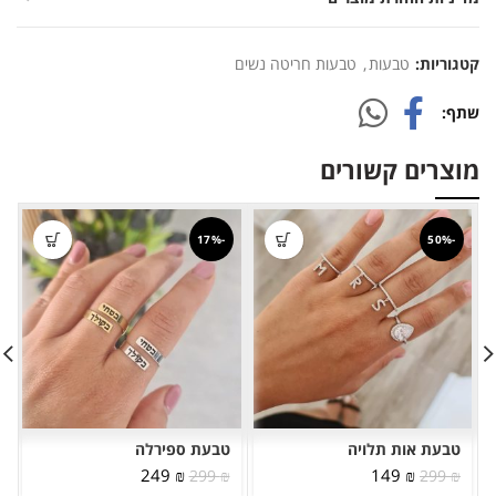
קטגוריות:
טבעות
,
טבעות חריטה נשים
שתף
מוצרים קשורים
-17%
-50%
טבעת אות תלויה
טבעת ספירלה
המחיר
המחיר
המחיר
המחיר
249
₪
149
₪
299
₪
299
₪
המקורי
הנוכחי
המקורי
הנוכחי