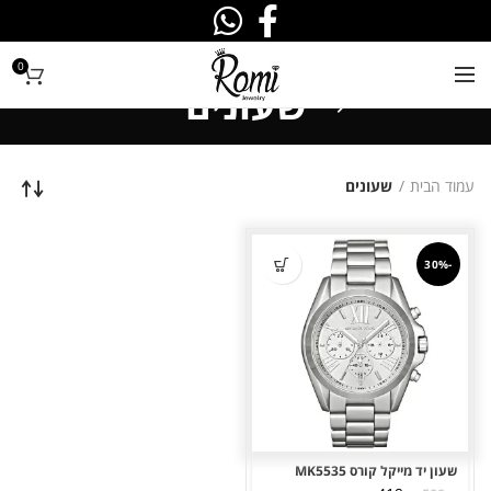
0
שעונים
עמוד הבית
שעונים
-30%
שעון יד מייקל קורס MK5535