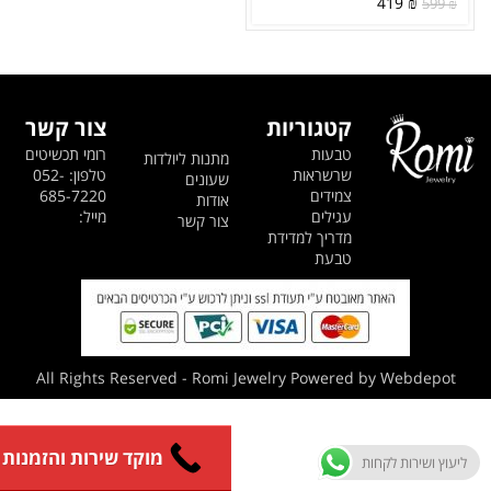
המחיר
המחיר
419
₪
599
₪
המקורי
הנוכחי
היה:
הוא:
419 ₪.
599 ₪.
קטגוריות
צור קשר
טבעות
רומי תכשיטים
מתנות ליולדות
שרשראות
טלפון: 052-
שעונים
צמידים
685-7220
אודות
עגילים
מייל:
צור קשר
מדריך למדידת
טבעת
All Rights Reserved - Romi Jewelry Powered by Webdepot
מוקד שירות והזמנות
ליעוץ ושירות לקחות