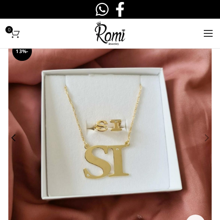
0
-13%