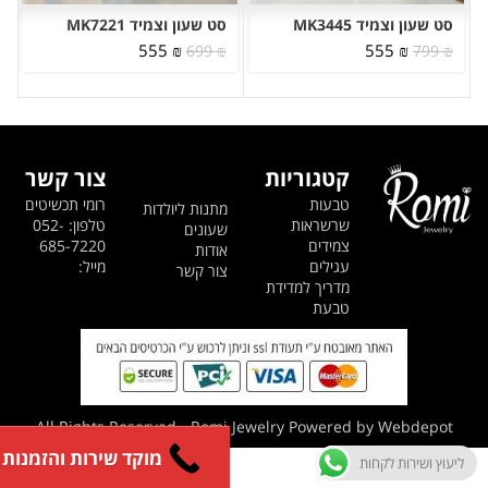
סט שעון וצמיד MK3445
סט שעון וצמיד MK7221
המחיר
המחיר
המחיר
המחיר
555
₪
555
₪
699
₪
799
₪
המקורי
הנוכחי
המקורי
הנוכחי
היה:
הוא:
היה:
הוא:
555 ₪.
699 ₪.
555 ₪.
799 ₪.
קטגוריות
צור קשר
טבעות
רומי תכשיטים
מתנות ליולדות
שרשראות
טלפון: 052-
שעונים
צמידים
685-7220
אודות
עגילים
מייל:
צור קשר
מדריך למדידת
טבעת
All Rights Reserved - Romi Jewelry Powered by Webdepot
מוקד שירות והזמנות
ליעוץ ושירות לקחות