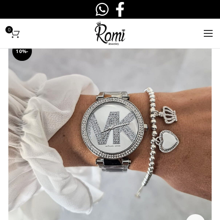
0
-10%