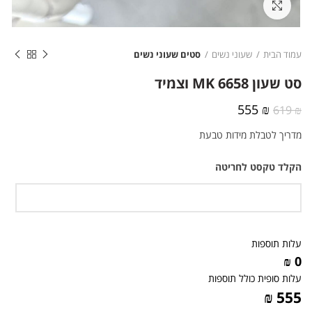
לחצו להגדלה
עמוד הבית
שעוני נשים
סטים שעוני נשים
סט שעון MK 6658 וצמיד
המחיר
המחיר
555
₪
619
₪
המקורי
הנוכחי
מדריך לטבלת מידות טבעת
היה:
הוא:
555 ₪.
619 ₪.
הקלד טקסט לחריטה
עלות תוספות
0 ₪
עלות סופית כולל תוספות
555 ₪