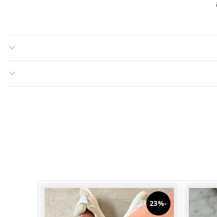
-26%
-23%