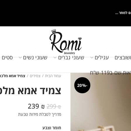
ם למחר …
שובצים
עגילים
שעוני גברים
שעוני נשים
סטים 
שם ב119 ש"ח
עמוד הבית
צמידים
צמיד אמא מלכה
-20%
צמיד אמא מלכ
המחיר
המחיר
239
₪
299
₪
המקורי
הנוכחי
מדריך לטבלת מידות טבעת
היה:
הוא:
239 ₪.
299 ₪.
חומר וצבע