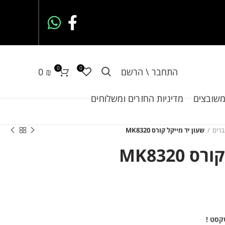
0
0
התחבר \ הרשם
₪
0
משובצים
מדיניות החזרים ומשלוחים
ברים
שעון יד מייקל קורס MK8320
MK8320
קסט !