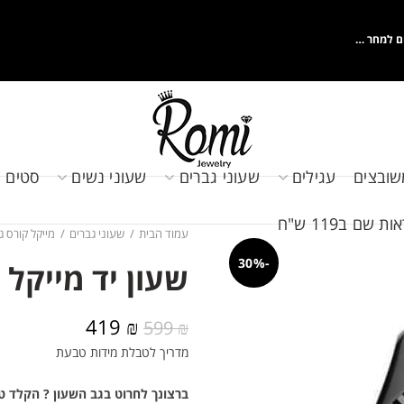
ם למחר …
שובצים
עגילים
שעוני גברים
שעוני נשים
סטים 
שם ב119 ש"ח
עמוד הבית
שעוני גברים
מייקל קורס ג
-30%
שעון יד מייקל קורס 
המחיר
המחיר
419
₪
599
₪
המקורי
הנוכחי
מדריך לטבלת מידות טבעת
היה:
הוא:
419 ₪.
599 ₪.
ברצונך לחרוט בגב השעון ? הקלד ט