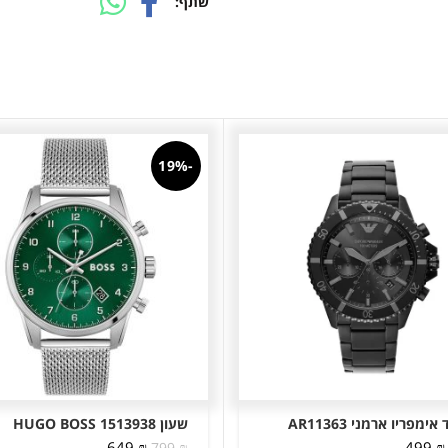
שתף
-19%
אימפריו ארמני AR11363
שעון HUGO BOSS 1513938
המחיר
המחיר
המחיר
המחיר
649
₪
499
₪