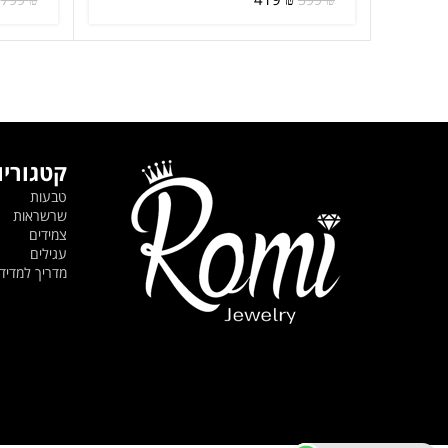
799
₪
599
₪
המקורי
הנוכחי
היה:
הוא:
419 ₪.
599 ₪.
קטגוריו
טבעות
שרשראות
צמידים
עגילים
מדריך למדי