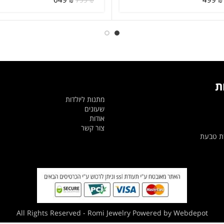
799
₪
המקורי
הנוכחי
המקורי
הנוכחי
היה:
הוא:
היה:
הוא:
649 ₪.
799 ₪.
499 ₪.
799 ₪.
ת
מתנות ליולדות
שעונים
אודות
צור קשר
דת טבעת
All Rights Reserved - Romi Jewelry Powered by Webdepot