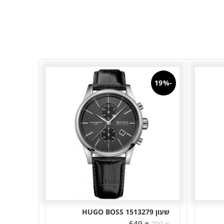
-30%
-19%
שעון HUGO BOSS 1513279
שעון יד מ
המחיר
המחיר
ה
649
₪