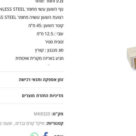
צבע וחומר :שחור
גוף השעון עשוי מחומר STAINLESS STEEL פלדת אל חלד
רצועת השעון עשויה מחומר STAINLESS STEEL פלדת אל חלד
קוטר השעון :45 מ"מ
עובי :.12.5 מ"מ
זכוכית ספיר
סוג מנגנון : קוורץ
מגיע באריזה מקורית ואיכותית
אחריות לשנה
זמן אספקה ותנאי רכישה
מדיניות החזרת מוצרים
מק"ט:
MK8320
קטגוריות:
מייקל קורס גברים
,
שעוני ג