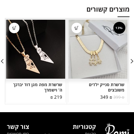
מוצרים קשורים
-13%
שרשרת סנייק ילדים
שרשרת מפה מגן דוד יברכך
משובצים
ה' וישמרך
המחיר
המחיר
219 ₪
349
₪
399
₪
המקורי
הנוכחי
היה:
הוא:
349 ₪.
399 ₪.
קטגוריות
צור קשר
טבעות
רומי תכשיטים