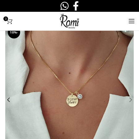
0
-10%