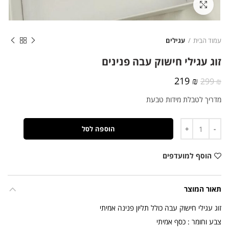
לחצו להגדלה
עמוד הבית
עגילים
זוג עגילי חישוק עבה פנינים
המחיר
המחיר
219
₪
299
₪
המקורי
הנוכחי
מדריך לטבלת מידות טבעת
היה:
הוא:
219 ₪.
299 ₪.
כמות
הוספה לסל
הוסף למועדפים
תאור המוצר
זוג עגילי חישוק עבה כולל תליון פנינה אמיתי
צבע וחומר : כסף אמיתי