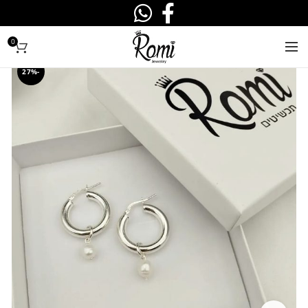
0
-27%