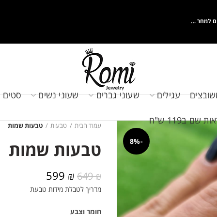
ם למחר …
שובצים
עגילים
שעוני גברים
שעוני נשים
סטים 
שם ב119 ש"ח
עמוד הבית
טבעות
טבעות שמות
-8%
טבעות שמות
המחיר
המחיר
599
₪
649
₪
המקורי
הנוכחי
מדריך לטבלת מידות טבעת
היה:
הוא:
599 ₪.
649 ₪.
חומר וצבע