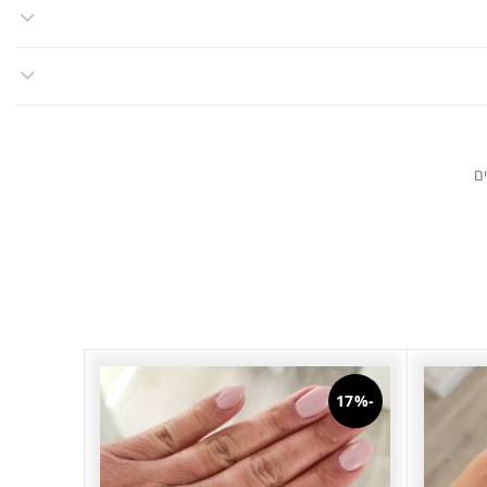
ם
-16%
-17%