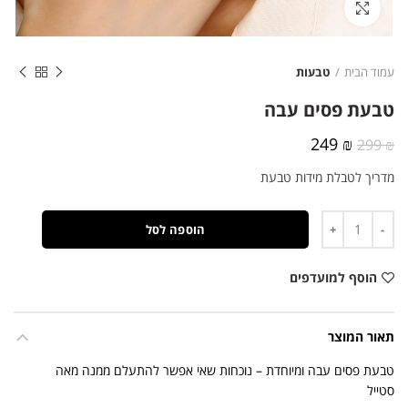
לחצו להגדלה
עמוד הבית
טבעות
טבעת פסים עבה
המחיר
המחיר
249
₪
299
₪
המקורי
הנוכחי
מדריך לטבלת מידות טבעת
היה:
הוא:
249 ₪.
299 ₪.
כמות
הוספה לסל
הוסף למועדפים
תאור המוצר
טבעת פסים עבה ומיוחדת – נוכחות שאי אפשר להתעלם ממנה מאה
סטייל