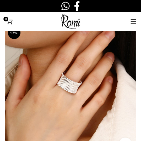
0
-17%