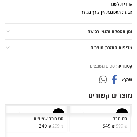
אחריות לשנה
טבעת מתכוננת אין צורך במידה
זמן אספקה ותנאי רכישה
מדיניות החזרת מוצרים
קטגוריה:
סטים משובצים
שתף
מוצרים קשורים
-17%
-8%
סט חבל
סט כוכב שפיצים
המחיר
המחיר
המחיר
המחיר
249
₪
549
₪
299
₪
599
₪
אזל מ
המלאי
המקורי
הנוכחי
המקורי
הנוכחי