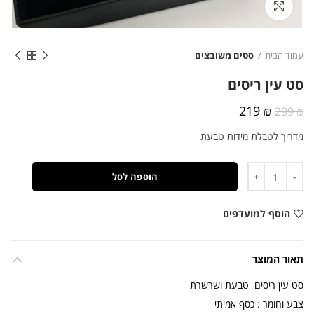
לחצו להגדלה
עמוד הבית
סטים משובצים
סט עין ריסים
המחיר
המחיר
219
₪
299
₪
המקורי
הנוכחי
מדריך לטבלת מידות טבעת
היה:
הוא:
219 ₪.
299 ₪.
כמות
הוספה לסל
הוסף למועדפים
תאור המוצר
סט עין ריסים טבעת ושרשרת
צבע וחומר : כסף אמיתי