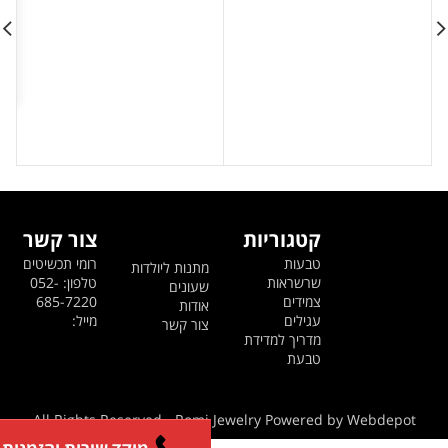
היה:
הוא:
היה:
הוא:
249 ₪.
299 ₪.
549 ₪.
599 ₪.
קטגוריות
צור קשר
טבעות
רומי תכשיטים
מתנות ליולדות
שרשראות
טלפון: 052-
שעונים
צמידים
685-7220
אודות
עגילים
מייל:
צור קשר
מדריך למדידת
טבעת
All Rights Reserved - Romi Jewelry Powered by Webdepot