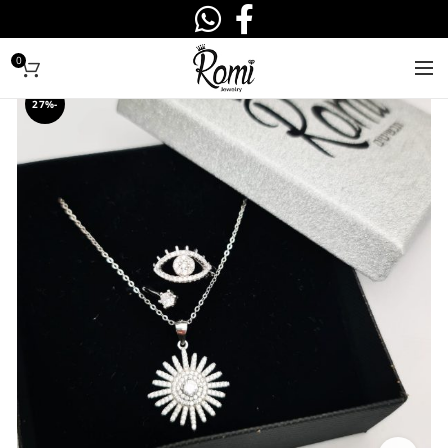
0
-27%