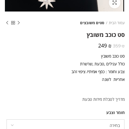
לחצו להגדלה
עמוד הבית
סטים משובצים
סט כוכב משובץ
המחיר
המחיר
249
₪
359
₪
המקורי
הנוכחי
סט כוכב משובץ
היה:
הוא:
249 ₪.
359 ₪.
כולל עגילים ,טבעת ,שרשרת
צבע וחומר : כסף אמיתי/ ציפוי זהב
אחריות לשנה
מדריך לטבלת מידות טבעת
חומר וצבע