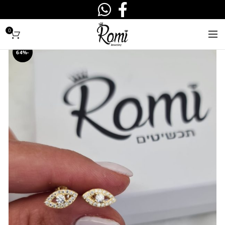
0
-64%