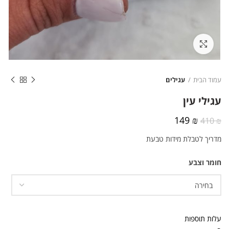
לחצו להגדלה
עמוד הבית
עגילים
עגילי עין
המחיר
המחיר
149
₪
410
₪
המקורי
הנוכחי
מדריך לטבלת מידות טבעת
היה:
הוא:
149 ₪.
410 ₪.
חומר וצבע
עלות תוספות