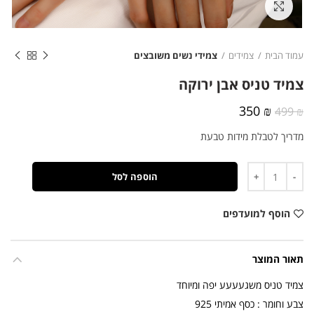
לחצו להגדלה
עמוד הבית
צמידים
צמידי נשים משובצים
צמיד טניס אבן ירוקה
המחיר
המחיר
350
₪
499
₪
המקורי
הנוכחי
מדריך לטבלת מידות טבעת
היה:
הוא:
350 ₪.
499 ₪.
כמות
הוספה לסל
הוסף למועדפים
תאור המוצר
צמיד טניס משגעעעע יפה ומיוחד
צבע וחומר : כסף אמיתי 925