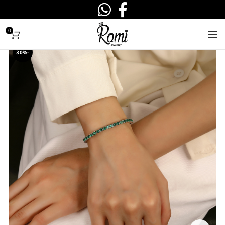
0
-30%