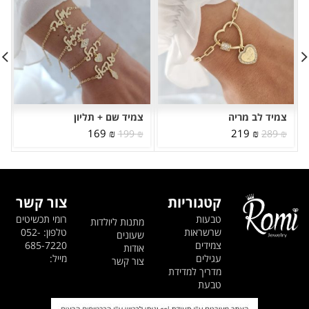
צמיד לב מריה
צמיד שם + תליון
המחיר
המחיר
המחיר
המחיר
169
₪
219
₪
199
₪
289
₪
המקורי
הנוכחי
המקורי
הנוכחי
היה:
הוא:
היה:
הוא:
169 ₪.
199 ₪.
219 ₪.
289 ₪.
קטגוריות
צור קשר
טבעות
רומי תכשיטים
מתנות ליולדות
שרשראות
טלפון: 052-
שעונים
צמידים
685-7220
אודות
עגילים
מייל:
צור קשר
מדריך למדידת
טבעת