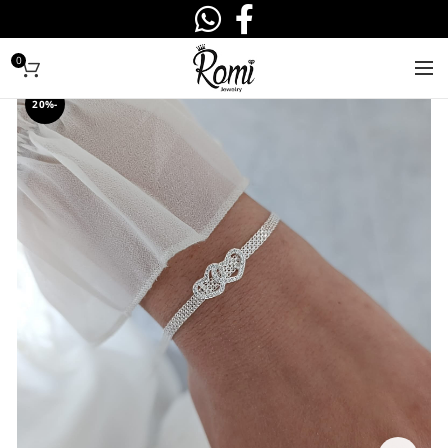
0
-20%