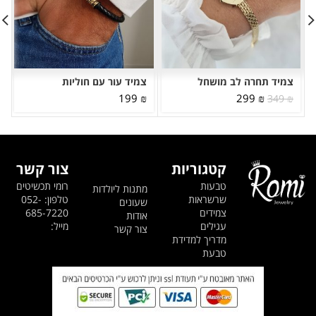
צמיד תחרה לב מושחל
צמיד עור עם חוליות
המחיר
המחיר
199
₪
299
₪
349
₪
המקורי
הנוכחי
היה:
הוא:
299 ₪.
349 ₪.
קטגוריות
צור קשר
טבעות
רומי תכשיטים
מתנות ליולדות
שרשראות
טלפון: 052-
שעונים
צמידים
685-7220
אודות
עגילים
מייל:
צור קשר
מדריך למדידת
טבעת