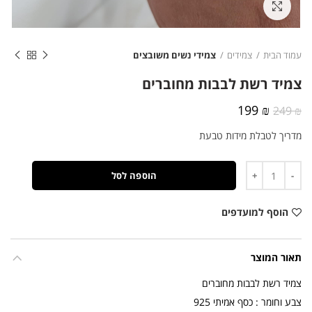
לחצו להגדלה
עמוד הבית
צמידים
צמידי נשים משובצים
צמיד רשת לבבות מחוברים
המחיר
המחיר
199
₪
249
₪
המקורי
הנוכחי
מדריך לטבלת מידות טבעת
היה:
הוא:
199 ₪.
249 ₪.
כמות
הוספה לסל
הוסף למועדפים
תאור המוצר
צמיד רשת לבבות מחוברים
צבע וחומר : כסף אמיתי 925