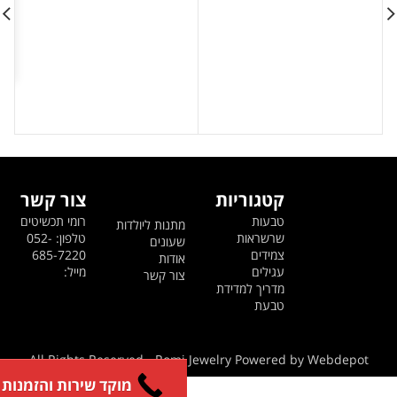
519 ₪.
699 ₪.
229 ₪.
299 ₪.
קטגוריות
צור קשר
טבעות
רומי תכשיטים
מתנות ליולדות
שרשראות
טלפון: 052-
שעונים
צמידים
685-7220
אודות
עגילים
מייל:
צור קשר
מדריך למדידת
טבעת
All Rights Reserved - Romi Jewelry Powered by Webdepot
מוקד שירות והזמנות