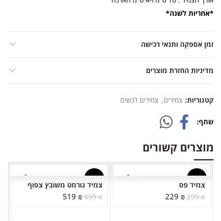
*אחריות לשנה*
זמן אספקה ותנאי רכישה
מדיניות החזרת מוצרים
קטגוריות:
צמידים
,
צמידים לנשים
שתף
מוצרים קשורים
-26%
-23%
צמיד פס
צמיד גורמט משובץ צפוף
המחיר
המחיר
המחיר
המחיר
519
₪
229
₪
699
₪
299
₪
המקורי
הנוכחי
המקורי
הנוכחי
היה:
הוא:
היה:
הוא: