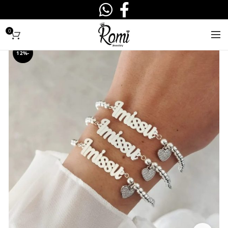
0
-12%