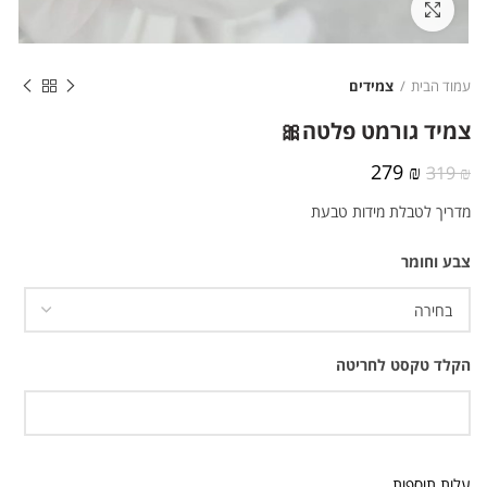
לחצו להגדלה
עמוד הבית
צמידים
צמיד גורמט פלטה🎀
המחיר
המחיר
279
₪
319
₪
המקורי
הנוכחי
מדריך לטבלת מידות טבעת
היה:
הוא:
279 ₪.
319 ₪.
צבע וחומר
הקלד טקסט לחריטה
עלות תוספות