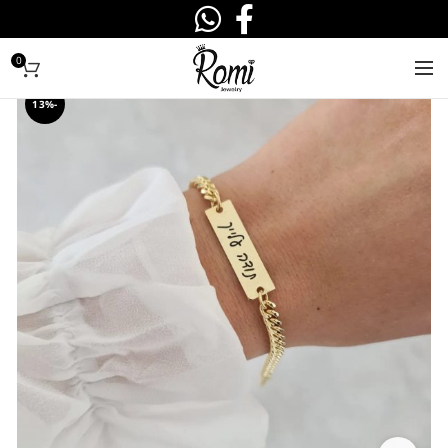
0
-13%